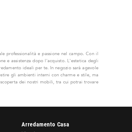
ale professionalità e passione nel campo. Con il
one e assistenza dopo l'acquisto. L'estetica degli
'arredamento ideali per te. In negozio sarà agevole
estire gli ambienti interni con charme e stile, ma
scoperta dei nostri mobili, tra cui potrai trovare
Arredamento Casa