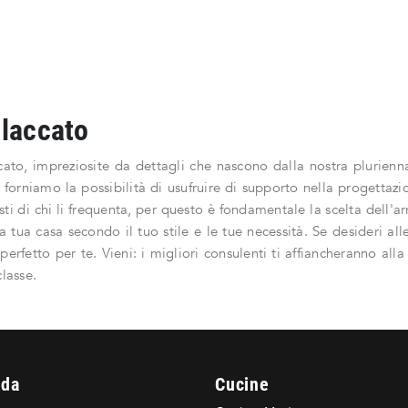
 laccato
ato, impreziosite da dettagli che nascono dalla nostra plurienn
o, forniamo la possibilità di usufruire di supporto nella progettazi
gusti di chi li frequenta, per questo è fondamentale la scelta dell
a tua casa secondo il tuo stile e le tue necessità. Se desideri all
erfetto per te. Vieni: i migliori consulenti ti affiancheranno alla 
lasse.
nda
Cucine