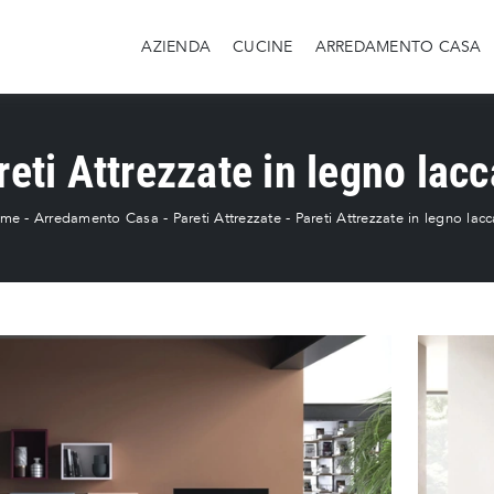
AZIENDA
CUCINE
ARREDAMENTO CASA
reti Attrezzate in legno lacc
me
-
Arredamento Casa
-
Pareti Attrezzate
-
Pareti Attrezzate in legno lac