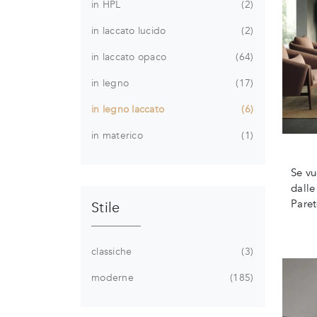
in HPL
2
in laccato lucido
2
in laccato opaco
64
in legno
17
in legno laccato
6
in materico
1
Se vu
dalle
Paret
Stile
classiche
3
moderne
185