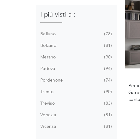
I più visti a :
Belluno
78
Bolzano
81
Merano
90
Padova
94
Pordenone
74
Per i
Trento
90
Gard
conta
Treviso
83
Venezia
81
Vicenza
81