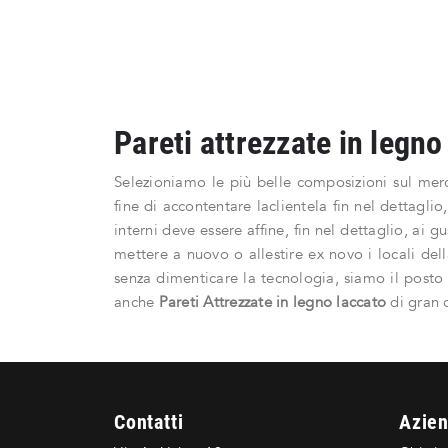
Pareti attrezzate in legno
Selezioniamo le più belle composizioni sul merc
fine di accontentare laclientela fin nel dettagli
interni deve essere affine, fin nel dettaglio, ai 
mettere a nuovo o allestire ex novo i locali dell
senza dimenticare la tecnologia, siamo il posto p
anche
Pareti Attrezzate
in legno laccato
di gran c
Contatti
Azie