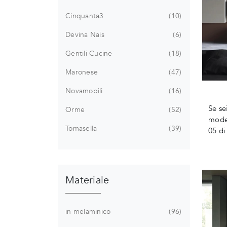
Cinquanta3
10
Devina Nais
6
Gentili Cucine
18
Maronese
47
Novamobili
16
Se se
Orme
52
moder
Tomasella
39
05 di
Materiale
in melaminico
96