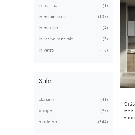
in marmo
1
in melaminico
135
in metallo
4
in resina minerale
7
in vetro
18
Stile
classico
41
Ottie
design
95
mobil
mode
moderno
344