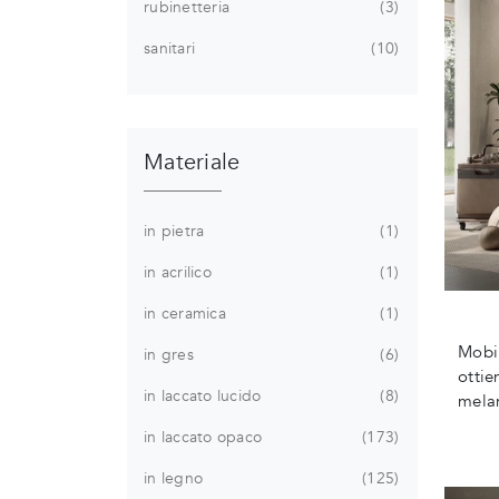
rubinetteria
3
sanitari
10
Materiale
in pietra
1
in acrilico
1
in ceramica
1
Mobi
in gres
6
ottie
in laccato lucido
8
melam
in laccato opaco
173
in legno
125