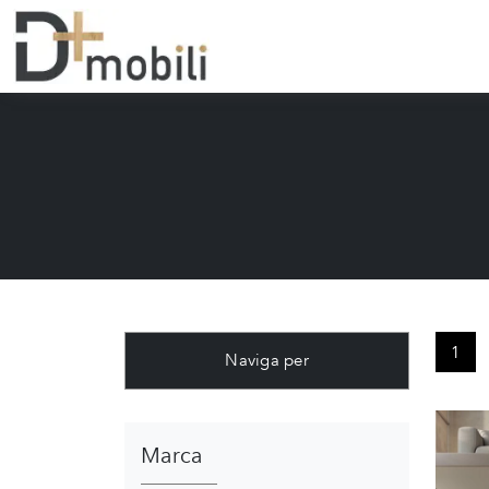
1
Naviga per
Marca