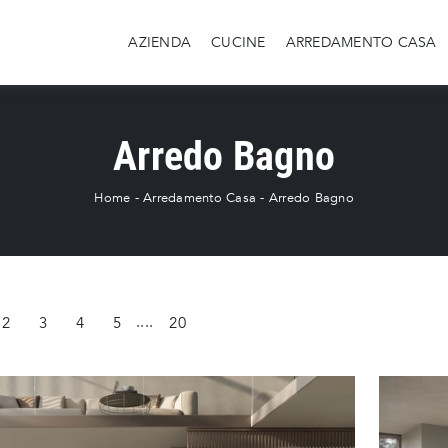
AZIENDA
CUCINE
ARREDAMENTO CASA
Arredo Bagno
Home
-
Arredamento Casa
-
Arredo Bagno
2
3
4
5
....
20