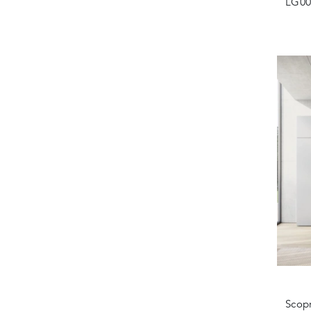
LG002
Scopr