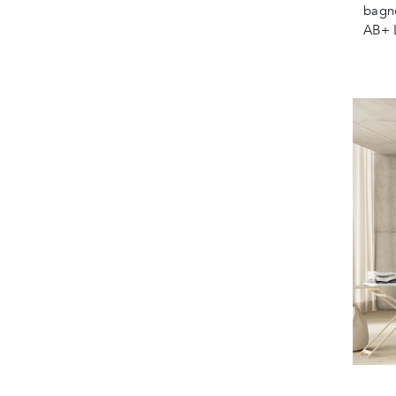
bagno
AB+ 