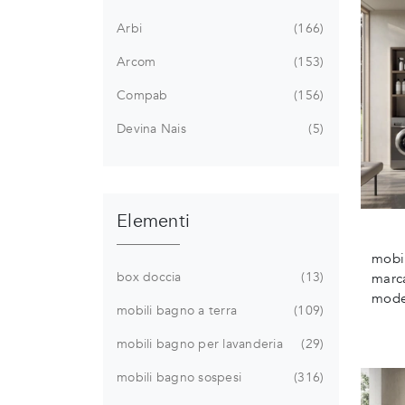
Arbi
166
Arcom
153
Compab
156
Devina Nais
5
Elementi
mobil
box doccia
13
marca
moder
mobili bagno a terra
109
mobili bagno per lavanderia
29
mobili bagno sospesi
316