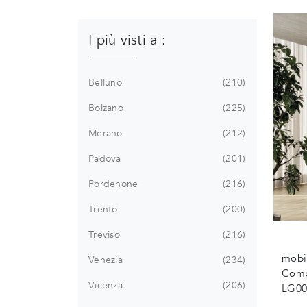
I più visti a :
Belluno
210
Bolzano
225
Merano
212
Padova
201
Pordenone
216
Trento
200
Treviso
216
mobil
Venezia
234
Comp
Vicenza
206
LG003