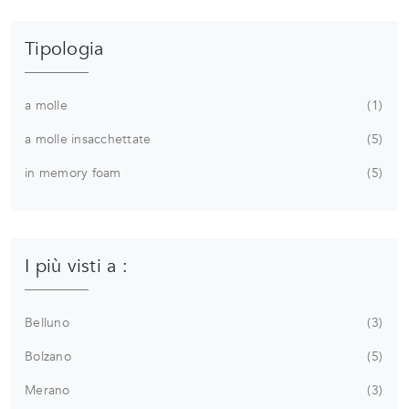
Tipologia
a molle
1
a molle insacchettate
5
in memory foam
5
I più visti a :
Belluno
3
Bolzano
5
Merano
3