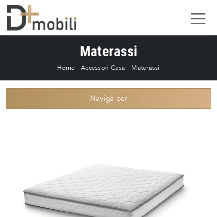
Materassi
Home
-
Accessori Casa
-
Materassi
Naviga per