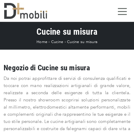
Cucine su misura
Home
-
Cucine
-
Cucine su misura
Negozio di Cucine su misura
Da noi potrai approfittare di servizi di consulenza qualificati e
toccare con mano realizzazioni artigianali di grande valore,
realizzate a seconda delle esigenze di tutta la clientela.
Presso il nostro showroom scoprirai soluzioni personalizzate
al millimetro, elettrodomestici altamente performanti, mobili
e complementi originali che rappresentino le tue esigenze e il
tuo stile personale. Le cucine artigianali sono completamente
personalizzabili e costruite da falegnami capaci di dare vita a