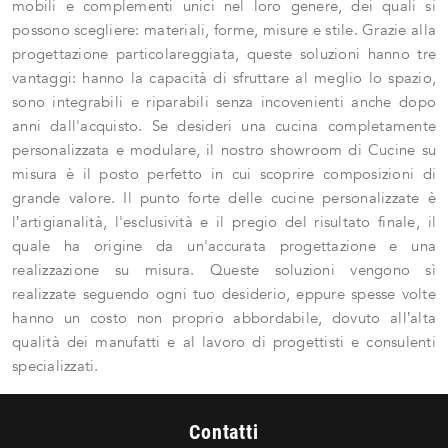
mobili e complementi unici nel loro genere, dei quali si
possono scegliere: materiali, forme, misure e stile. Grazie alla
progettazione particolareggiata, queste soluzioni hanno tre
vantaggi: hanno la capacità di sfruttare al meglio lo spazio,
sono integrabili e riparabili senza incovenienti anche dopo
anni dall'acquisto. Se desideri una cucina completamente
personalizzata e modulare, il nostro showroom di Cucine su
misura è il posto perfetto in cui scoprire composizioni di
grande valore. Il punto forte delle cucine personalizzate è
l’artigianalità, l'esclusività e il pregio del risultato finale, il
quale ha origine da un'accurata progettazione e una
realizzazione su misura. Queste soluzioni vengono sì
realizzate seguendo ogni tuo desiderio, eppure spesse volte
hanno un costo non proprio abbordabile, dovuto all’alta
qualità dei manufatti e al lavoro di progettisti e consulenti
specializzati.
Contatti