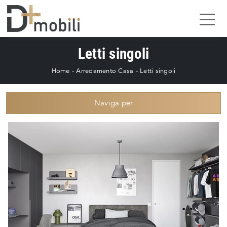
Letti singoli
Home
-
Arredamento Casa
-
Letti singoli
Naviga per