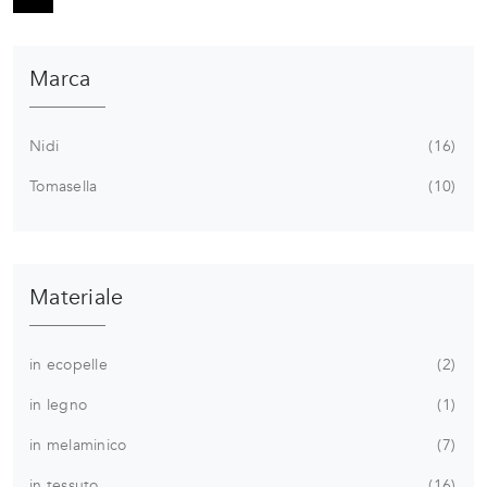
Marca
Nidi
16
Tomasella
10
Materiale
in ecopelle
2
in legno
1
in melaminico
7
in tessuto
16