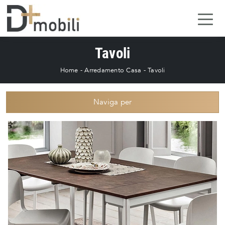
Tavoli
Home
-
Arredamento Casa
-
Tavoli
Naviga per