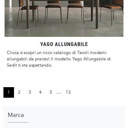
YAGO ALLUNGABILE
Clicca e scopri un ricco catalogo di Tavoli moderni
allungabili da pranzo! Il modello Yago Allungabile di
Sedit ti sta aspettando.
1
2
3
4
5
....
13
Marca