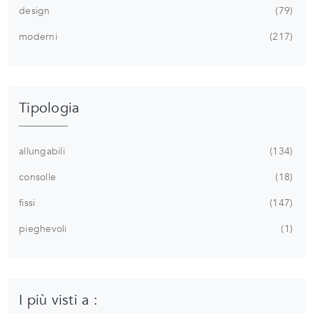
design
79
moderni
217
Tipologia
allungabili
134
consolle
18
fissi
147
pieghevoli
1
I più visti a :