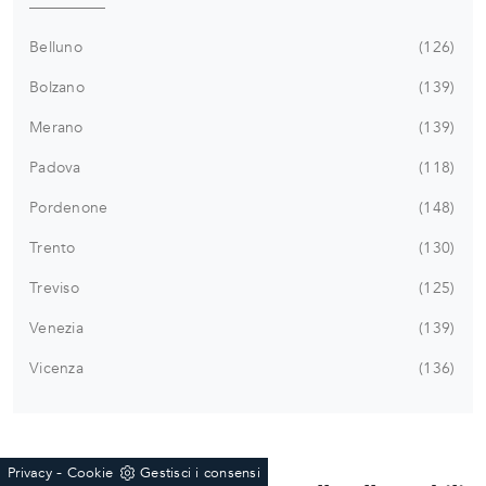
Belluno
126
Bolzano
139
Merano
139
Padova
118
Pordenone
148
Trento
130
Treviso
125
Venezia
139
Vicenza
136
-
Privacy
Cookie
Gestisci i consensi