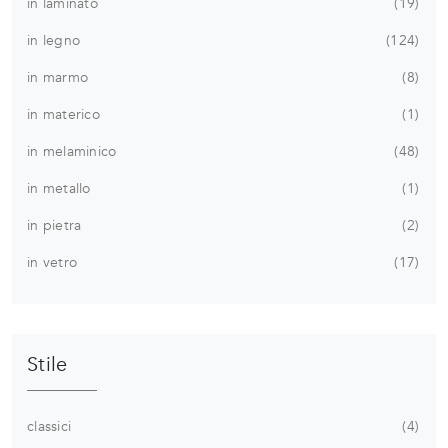
in laminato
19
in legno
124
in marmo
8
in materico
1
in melaminico
48
in metallo
1
in pietra
2
in vetro
17
Stile
classici
4