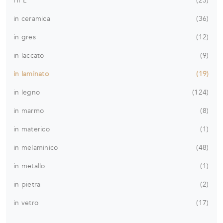
HPL
23
in ceramica
36
in gres
12
in laccato
9
in laminato
19
in legno
124
in marmo
8
in materico
1
in melaminico
48
in metallo
1
in pietra
2
in vetro
17