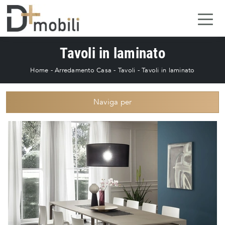
Tavoli in laminato
Home
-
Arredamento Casa
-
Tavoli
-
Tavoli in laminato
Naviga per