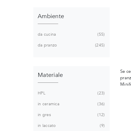
Ambiente
da cucina
55
da pranzo
245
Se ce
Materiale
pran
Minif
HPL
23
in ceramica
36
in gres
12
in laccato
9