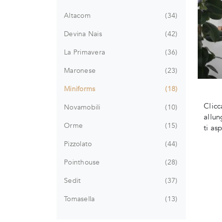
Altacom
34
Devina Nais
42
La Primavera
36
Maronese
23
Miniforms
18
Clicc
Novamobili
10
allun
Orme
15
ti as
Pizzolato
44
Pointhouse
28
Sedit
37
Tomasella
13