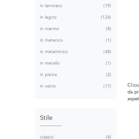
in laminato
19
in legno
124
in marmo
8
in materico
1
in melaminico
48
in metallo
1
in pietra
2
Clicc
in vetro
17
da pr
aspe
Stile
classici
4