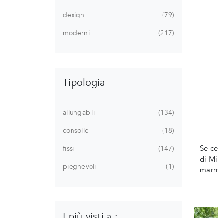
design
79
moderni
217
Tipologia
allungabili
134
consolle
18
Se ce
fissi
147
di Mi
pieghevoli
1
marm
I più visti a :