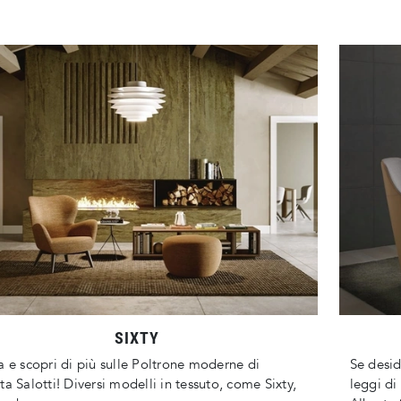
SIXTY
a e scopri di più sulle Poltrone moderne di
Se desid
ta Salotti! Diversi modelli in tessuto, come Sixty,
leggi di