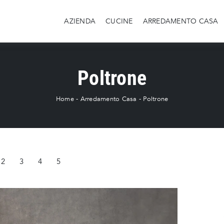
AZIENDA
CUCINE
ARREDAMENTO CASA
Poltrone
Home
-
Arredamento Casa
-
Poltrone
2
3
4
5