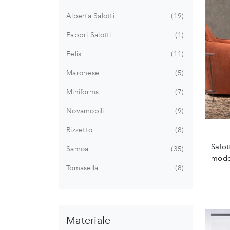
Alberta Salotti
19
Fabbri Salotti
1
Felis
11
Maronese
5
Miniforms
7
Novamobili
9
Rizzetto
8
Salot
Samoa
35
model
Tomasella
8
Materiale