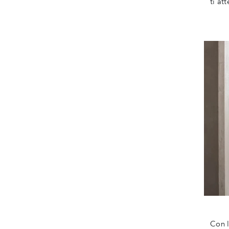
ti at
Con l