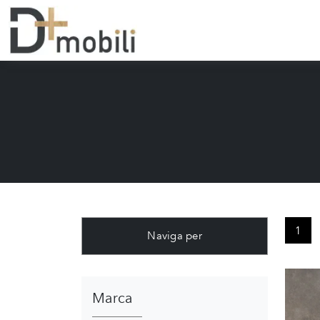
1
Naviga per
Marca