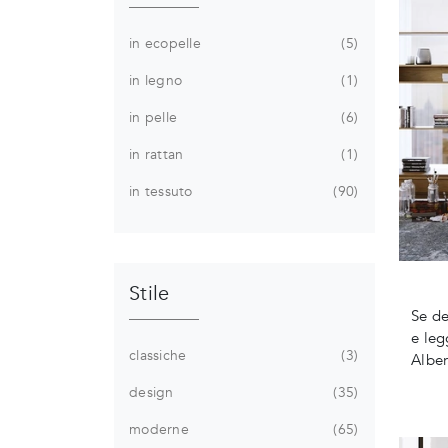
in ecopelle
5
in legno
1
in pelle
6
in rattan
1
in tessuto
90
Stile
Se de
e leg
classiche
3
Alber
design
35
moderne
65