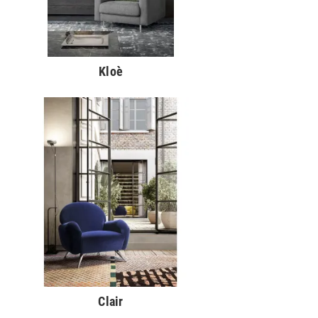
Kloè
Clair