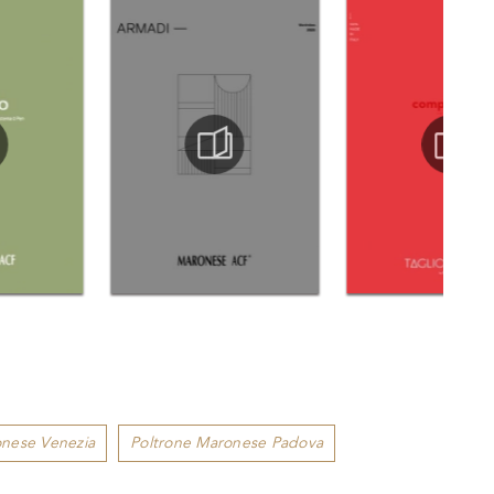
onese Venezia
Poltrone Maronese Padova