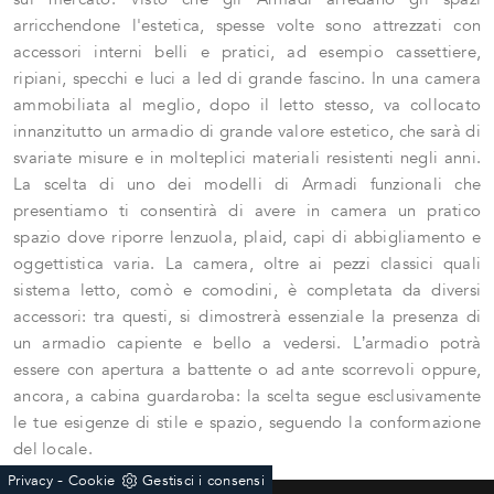
arricchendone l'estetica, spesse volte sono attrezzati con
accessori interni belli e pratici, ad esempio cassettiere,
ripiani, specchi e luci a led di grande fascino. In una camera
ammobiliata al meglio, dopo il letto stesso, va collocato
innanzitutto un armadio di grande valore estetico, che sarà di
svariate misure e in molteplici materiali resistenti negli anni.
La scelta di uno dei modelli di Armadi funzionali che
presentiamo ti consentirà di avere in camera un pratico
spazio dove riporre lenzuola, plaid, capi di abbigliamento e
oggettistica varia. La camera, oltre ai pezzi classici quali
sistema letto, comò e comodini, è completata da diversi
accessori: tra questi, si dimostrerà essenziale la presenza di
un armadio capiente e bello a vedersi. L’armadio potrà
essere con apertura a battente o ad ante scorrevoli oppure,
ancora, a cabina guardaroba: la scelta segue esclusivamente
le tue esigenze di stile e spazio, seguendo la conformazione
del locale.
-
Privacy
Cookie
Gestisci i consensi