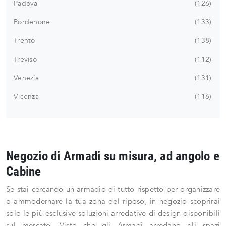
Padova
126
Pordenone
133
Trento
138
Treviso
112
Venezia
131
Vicenza
116
Negozio di Armadi su misura, ad angolo e
Cabine
Se stai cercando un armadio di tutto rispetto per organizzare
o ammodernare la tua zona del riposo, in negozio scoprirai
solo le più esclusive soluzioni arredative di design disponibili
sul mercato. Visto che gli Armadi arredano gli spazi