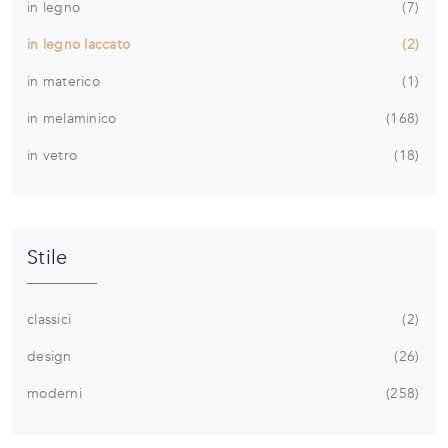
in legno
7
in legno laccato
2
in materico
1
in melaminico
168
in vetro
18
Stile
classici
2
design
26
moderni
258