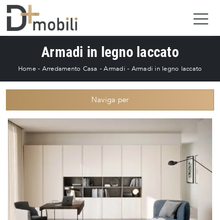
Armadi in legno laccato
Home
-
Arredamento Casa
-
Armadi
-
Armadi in legno laccato
Naviga per