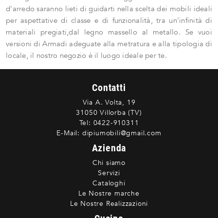
d'arredo saranno lieti di guidarti nella scelta dei mobili ideali
per aspettative di classe e di funzionalità, tra un'infinità di
materiali pregiati,dal legno massello al metallo. Se vuoi
versioni di Armadi adeguate alla metratura e alla tipologia di
locale, il nostro negozio è il luogo ideale per te.
Contatti
Via A. Volta, 19
31050 Villorba (TV)
Tel:
0422-910311
E-Mail:
dipiumobili@gmail.com
Azienda
Chi siamo
Servizi
Cataloghi
Le Nostre marche
Le Nostre Realizzazioni