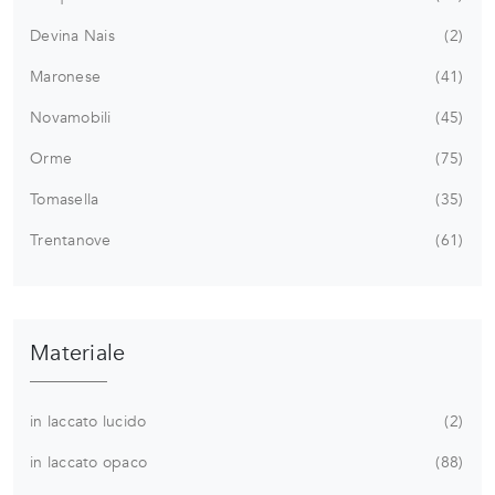
Devina Nais
2
Maronese
41
Novamobili
45
Orme
75
Tomasella
35
Trentanove
61
Materiale
in laccato lucido
2
in laccato opaco
88