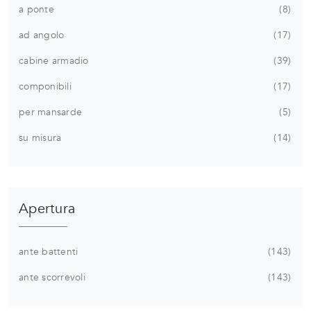
a ponte
8
ad angolo
17
cabine armadio
39
componibili
17
per mansarde
5
su misura
14
Apertura
ante battenti
143
ante scorrevoli
143