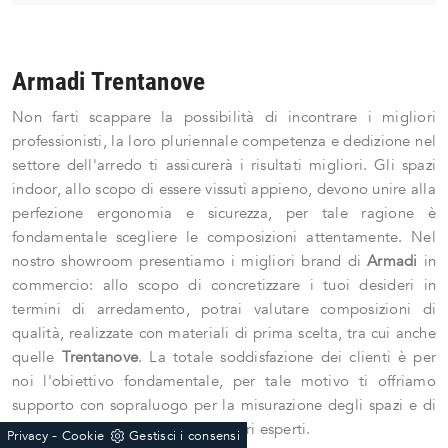
Armadi Trentanove
Non farti scappare la possibilità di incontrare i migliori
professionisti, la loro pluriennale competenza e dedizione nel
settore dell'arredo ti assicurerà i risultati migliori. Gli spazi
indoor, allo scopo di essere vissuti appieno, devono unire alla
perfezione ergonomia e sicurezza, per tale ragione è
fondamentale scegliere le composizioni attentamente. Nel
nostro showroom presentiamo i migliori brand di
Armadi
in
commercio: allo scopo di concretizzare i tuoi desideri in
termini di arredamento, potrai valutare composizioni di
qualità, realizzate con materiali di prima scelta, tra cui anche
quelle
Trentanove
. La totale soddisfazione dei clienti è per
noi l'obiettivo fondamentale, per tale motivo ti offriamo
supporto con sopraluogo per la misurazione degli spazi e di
consegna con squadra di montatori esperti.
-
Privacy
Cookie
Gestisci i consensi