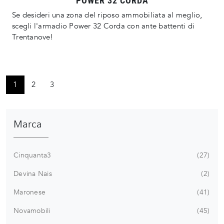
POWER 32 CORDA
Se desideri una zona del riposo ammobiliata al meglio,
scegli l'armadio Power 32 Corda con ante battenti di
Trentanove!
1
2
3
Marca
Cinquanta3
27
Devina Nais
2
Maronese
41
Novamobili
45