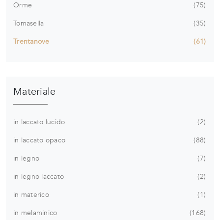
Orme
75
Tomasella
35
Trentanove
61
Materiale
in laccato lucido
2
in laccato opaco
88
in legno
7
in legno laccato
2
in materico
1
in melaminico
168