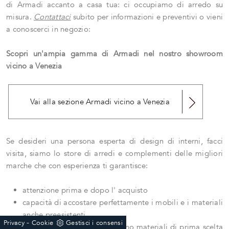
di Armadi accanto a casa tua: ci occupiamo di arredo su
misura.
Contattaci
subito per informazioni e preventivi o vieni
a conoscerci in negozio:
Scopri un'ampia gamma di Armadi nel nostro showroom
vicino a Venezia
Vai alla sezione Armadi vicino a Venezia
Se desideri una persona esperta di design di interni, facci
visita, siamo lo store di arredi e complementi delle migliori
marche che con esperienza ti garantisce:
attenzione prima e dopo l' acquisto
capacità di accostare perfettamente i mobili e i materiali
anche preesistenti
-
Privacy
Cookie
Gestisci i consensi
possibilità di toccare con mano materiali di prima scelta