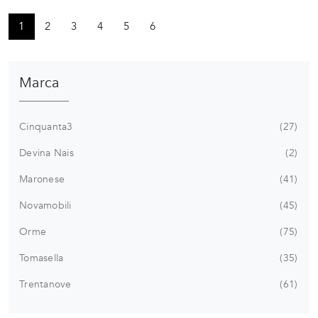
1
2
3
4
5
6
Marca
Cinquanta3
27
Devina Nais
2
Maronese
41
Novamobili
45
Orme
75
Tomasella
35
Trentanove
61