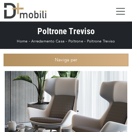
Poltrone Treviso
Home
-
Arredamento Casa
-
Poltrone
-
Poltrone Treviso
Naviga per