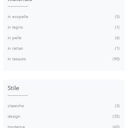
in ecopelle
5
in legno
1
in pelle
6
in rattan
1
in tessuto
90
Stile
classiche
3
design
35
moderne
65