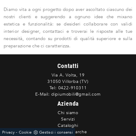
Diamo vita a ogni progetto dopo aver ascoltato ciascuno dei
nostri clienti e suggerendo a ognuno idee che mixano
estetica e funzionalità: se desideri collaborare con validi
interior designer, contattaci e troverai le risposte alle tue
necessità, contando su prodotti di qualità superiore e sulla
preparazione che ci caratterizza.
Contatti
Via A. Volta, 19
31050 Villorba (TV)
Tel:
0422-910311
E-Mail:
dipiumobili@gmail.com
Azienda
Chi siamo
Servizi
Cataloghi
Le Nostre marche
-
Privacy
Cookie
Gestisci i consensi