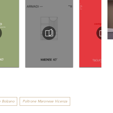
e Bolzano
Poltrone Maronese Vicenza