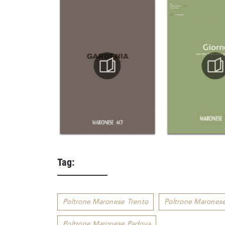
Tag:
Poltrone Maronese Trento
Poltrone Marones
Poltrone Maronese Padova