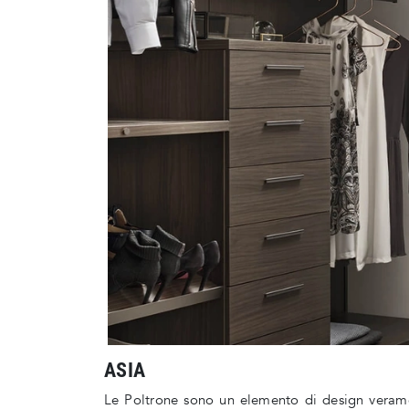
ASIA
Le Poltrone sono un elemento di design verament