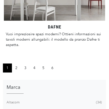
DAFNE
Vuoi impreziosire spazi moderni? Ottieni informazioni sui
tavoli moderni allungabili: il modello da pranzo Dafne ti
aspetta.
1
2
3
4
5
6
Marca
Altacom
34