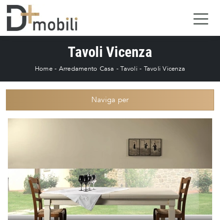
Tavoli Vicenza
Home
-
Arredamento Casa
-
Tavoli
-
Tavoli Vicenza
Naviga per