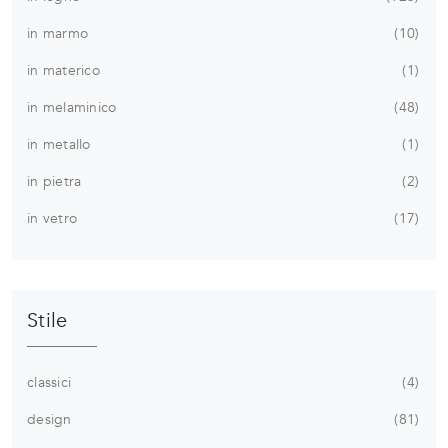
in marmo
10
in materico
1
in melaminico
48
in metallo
1
in pietra
2
in vetro
17
Stile
classici
4
design
81