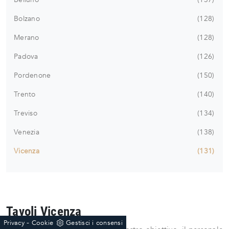
Bolzano
128
Merano
128
Padova
126
Pordenone
150
Trento
140
Treviso
134
Venezia
138
Vicenza
131
Tavoli Vicenza
-
Privacy
Cookie
Gestisci i consensi