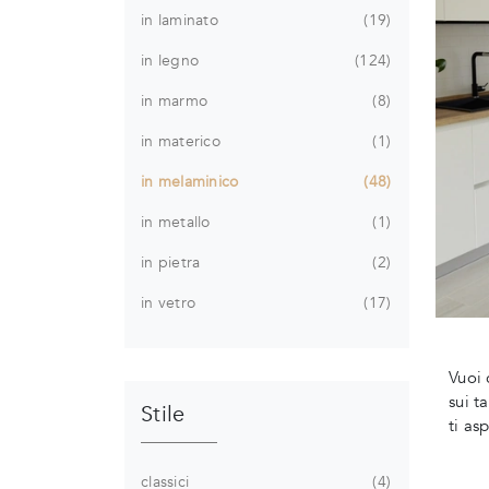
in laminato
19
in legno
124
in marmo
8
in materico
1
in melaminico
48
in metallo
1
in pietra
2
in vetro
17
Vuoi 
sui t
Stile
ti as
classici
4