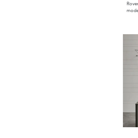
Rover
model