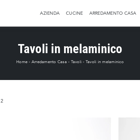
AZIENDA
CUCINE
ARREDAMENTO CASA
Tavoli in melaminico
Home
-
Arredamento Casa
-
Tavoli
-
Tavoli in melaminico
2