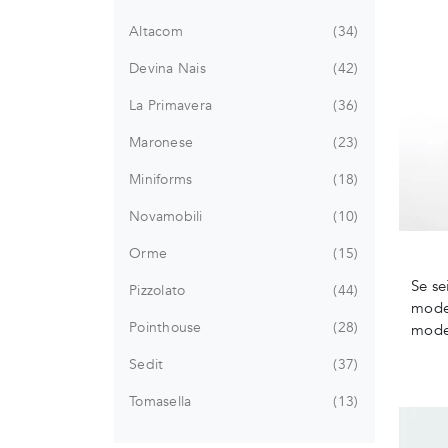
Altacom
34
Devina Nais
42
La Primavera
36
Maronese
23
Miniforms
18
Novamobili
10
Orme
15
Se se
Pizzolato
44
model
Pointhouse
28
mode
Sedit
37
Tomasella
13