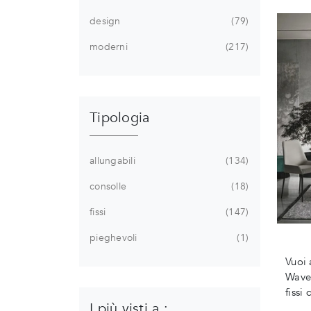
design
79
moderni
217
Tipologia
allungabili
134
consolle
18
fissi
147
pieghevoli
1
Vuoi 
Wave 
fissi 
I più visti a :