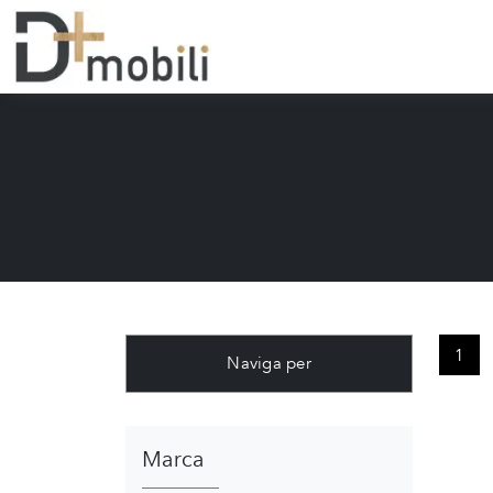
1
Naviga per
Marca