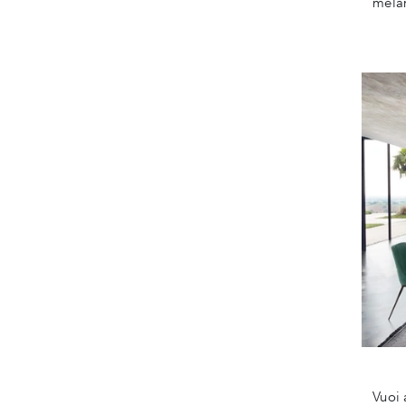
mela
Vuoi 