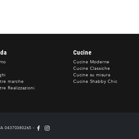
nda
Cucine
amo
Cucine Moderne
Cucine Classiche
ghi
Cucine su misura
tre marche
Cucine Shabby Chic
re Realizzazioni
IVA 04370380265 -