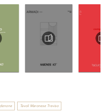
rdenone
Tavoli Maronese Treviso