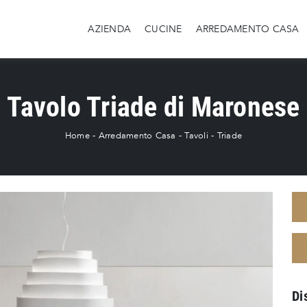
AZIENDA
CUCINE
ARREDAMENTO CASA
Tavolo Triade di Maronese
Home
-
Arredamento Casa
-
Tavoli
-
Triade
Di