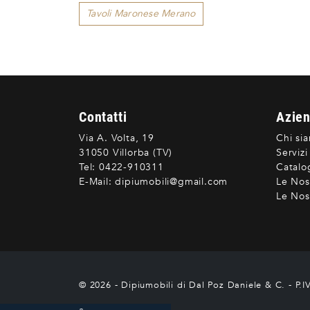
Tavoli Maronese Merano
Contatti
Azie
Via A. Volta, 19
Chi si
31050 Villorba (TV)
Servizi
Tel:
0422-910311
Catalo
E-Mail:
dipiumobili@gmail.com
Le Nos
Le Nost
© 2026 - Dipiumobili di Dal Poz Daniele & C. - P.