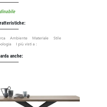
dinabile
ratteristiche:
rca
Ambiente
Materiale
Stile
pologia
I più visti a :
arda anche: