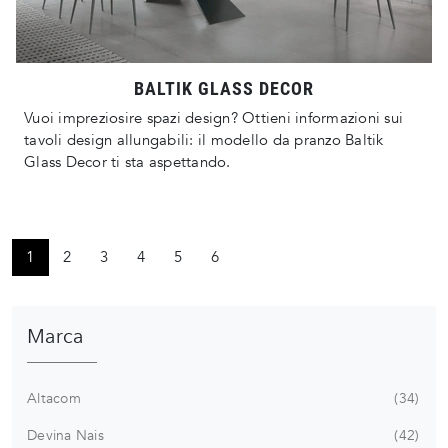
BALTIK GLASS DECOR
Vuoi impreziosire spazi design? Ottieni informazioni sui
tavoli design allungabili: il modello da pranzo Baltik
Glass Decor ti sta aspettando.
1
2
3
4
5
6
Marca
Altacom
34
Devina Nais
42