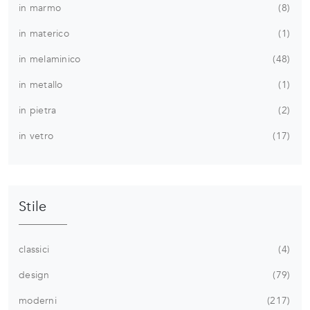
in marmo
8
in materico
1
in melaminico
48
in metallo
1
in pietra
2
in vetro
17
Stile
classici
4
design
79
moderni
217