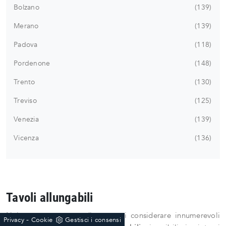
Bolzano
139
Merano
139
Padova
118
Pordenone
148
Trento
130
Treviso
125
Venezia
139
Vicenza
136
Tavoli allungabili
Nel nostro punto vendita protrai considerare innumerevoli
-
Privacy
Cookie
Gestisci i consensi