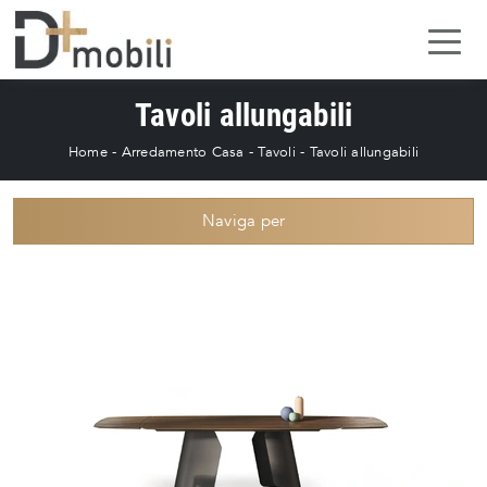
Tavoli allungabili
Home
-
Arredamento Casa
-
Tavoli
-
Tavoli allungabili
Naviga per