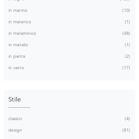
in marmo
10
in materico
1
in melaminico
48
in metallo
1
in pietra
2
in vetro
17
Stile
classici
4
design
81