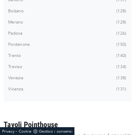
Bolzano
128
Merano
128
Padova
126
Pordenone
150
Trento
140
Treviso
134
Venezia
138
Vicenza
131
Tavoli Pointhouse
-
Privacy
Cookie
Gestisci i consensi