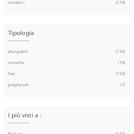
moderni
218
Tipologia
allungabili
134
consolle
18
fissi
150
pieghevoli
1
I più visti a :
Belluno
137