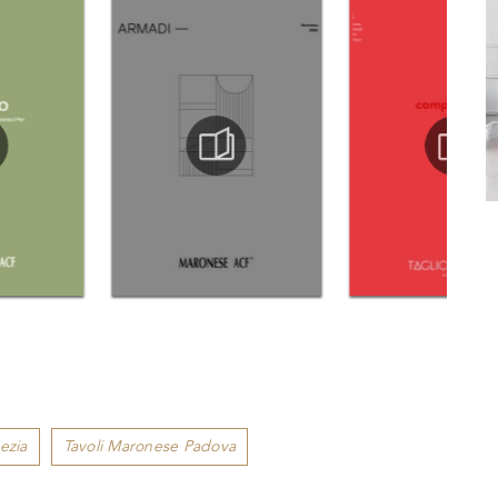
ezia
Tavoli Maronese Padova