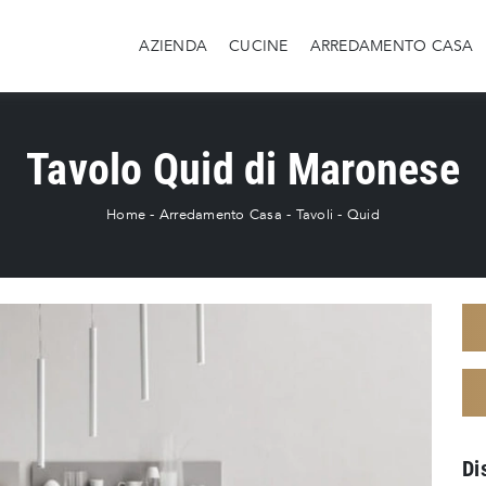
AZIENDA
CUCINE
ARREDAMENTO CASA
Tavolo Quid di Maronese
Home
-
Arredamento Casa
-
Tavoli
-
Quid
Di