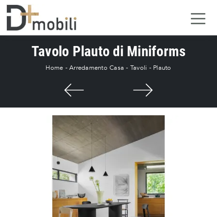
Tavolo Plauto di Miniforms
Home
-
Arredamento Casa
-
Tavoli
-
Plauto