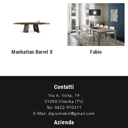
Manhattan Barrel X
Fabio
Contatti
Via A. Volta, 19
31050 Villorba (TV)
Tel:
0422-910311
E-Mail:
dipiumobili@gmail.com
Azienda