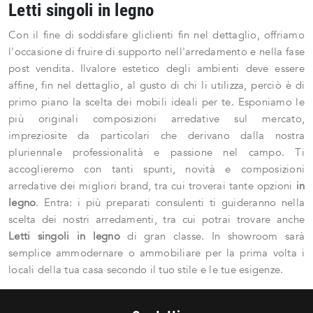
Letti singoli in legno
Con il fine di soddisfare gliclienti fin nel dettaglio, offriamo
l'occasione di fruire di supporto nell'arredamento e nella fase
post vendita. Ilvalore estetico degli ambienti deve essere
affine, fin nel dettaglio, al gusto di chi li utilizza, perciò è di
primo piano la scelta dei mobili ideali per te. Esponiamo le
più originali composizioni arredative sul mercato,
impreziosite da particolari che derivano dalla nostra
pluriennale professionalità e passione nel campo. Ti
accoglieremo con tanti spunti, novità e composizioni
arredative dei migliori brand, tra cui troverai tante opzioni
in
legno
. Entra: i più preparati consulenti ti guideranno nella
scelta dei nostri arredamenti, tra cui potrai trovare anche
Letti singoli
in legno
di gran classe. In showroom sarà
semplice ammodernare o ammobiliare per la prima volta i
locali della tua casa secondo il tuo stile e le tue esigenze.