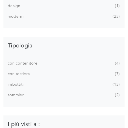
design
1
moderni
23
Tipologia
con contenitore
4
con testiera
7
imbottiti
13
sommier
2
I più visti a :