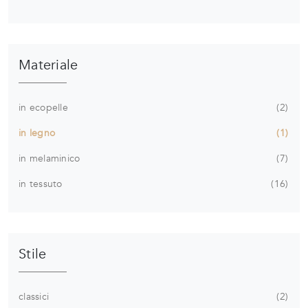
Materiale
in ecopelle
2
in legno
1
in melaminico
7
in tessuto
16
Stile
classici
2