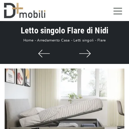
Letto singolo Flare di Nidi
Home
-
Arredamento Casa
-
Letti singoli
-
Flare