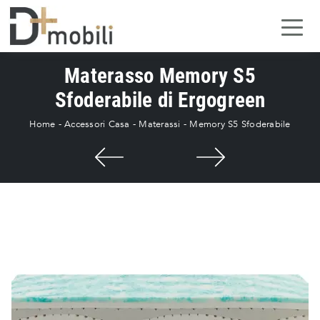
Materasso Memory S5
Sfoderabile di Ergogreen
Home
-
Accessori Casa
-
Materassi
-
Memory S5 Sfoderabile