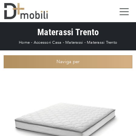
Materassi Trento
Home
-
Accessori Casa
-
Materassi
-
Materassi Trento
Naviga per