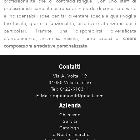
professionalità che ci contraddistingue. Con uno staff di
professionisti come il nostro sarai in grado di conoscere varie
e indispensabili idee per far diventare speciale qualsivoglia
tuo locale, grazie a funzionalità, estetica e attenzione per i
particolari. Tramite una disponibilità diversificata
d'arredamento, anche su misura, siamo capaci di
creare
composizioni arredative personalizzate
.
Contatti
Via A. Volta, 19
31050 Villorba (TV)
Tel:
0422-910311
E-Mail:
dipiumobili@gmail.com
Azienda
Chi siamo
Servizi
Cataloghi
Le Nostre marche