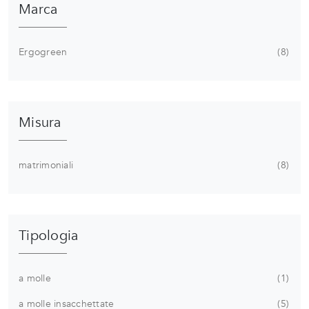
Marca
Ergogreen
8
Misura
matrimoniali
8
Tipologia
a molle
1
a molle insacchettate
5