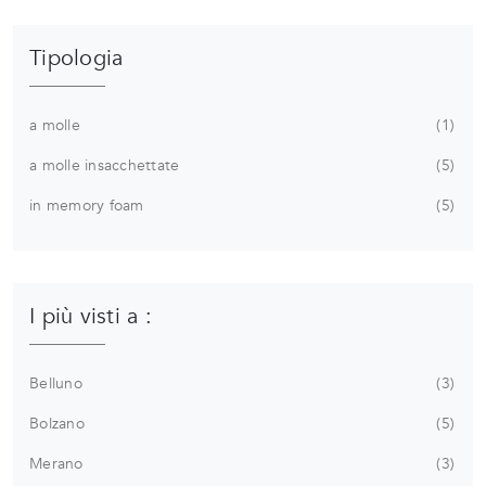
Tipologia
a molle
1
a molle insacchettate
5
in memory foam
5
I più visti a :
Belluno
3
Bolzano
5
Merano
3