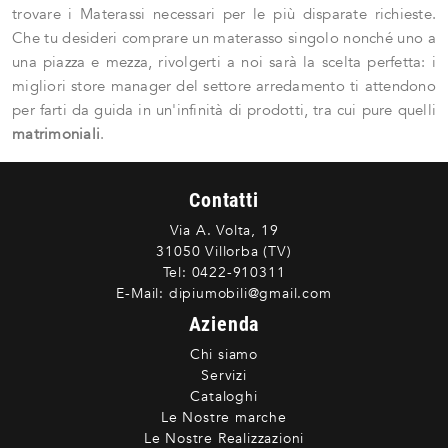
trovare i Materassi necessari per le più disparate richieste.
Che tu desideri comprare un materasso singolo nonché uno a
una piazza e mezza, rivolgerti a noi sarà la scelta perfetta: i
migliori store manager del settore arredamento ti attendono
per farti da guida in un'infinità di prodotti, tra cui pure quelli
matrimoniali
.
Contatti
Via A. Volta, 19
31050 Villorba (TV)
Tel:
0422-910311
E-Mail:
dipiumobili@gmail.com
Azienda
Chi siamo
Servizi
Cataloghi
Le Nostre marche
Le Nostre Realizzazioni