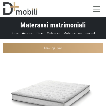
Materassi matrimoniali
Home
-
Accessori Casa
-
Materassi
-
Materassi matrimoniali
Naviga per