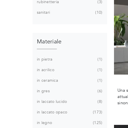
rubinetteria
3
sanitari
10
Materiale
in pietra
1
in acrilico
1
in ceramica
1
Una s
in gres
6
attua
in laccato lucido
8
sinon
in laccato opaco
173
in legno
125