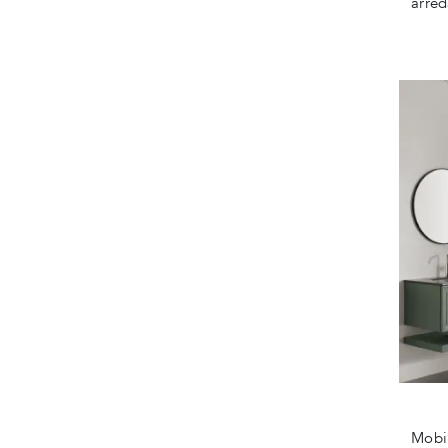
arred
Mobil