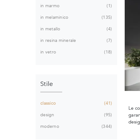
in marmo
1
in melaminico
135
in metallo
4
in resina minerale
7
in vetro
18
Stile
classico
41
Le co
design
95
garan
desig
moderno
344