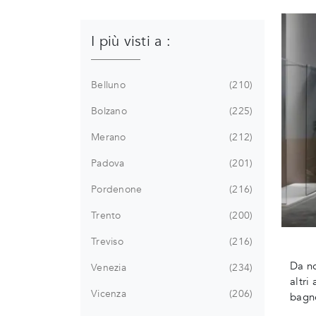
I più visti a :
Belluno
210
Bolzano
225
Merano
212
Padova
201
Pordenone
216
Trento
200
Treviso
216
Da no
Venezia
234
altri
Vicenza
206
bagno