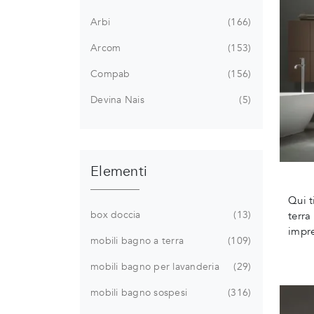
Arbi
166
Arcom
153
Compab
156
Devina Nais
5
Elementi
Qui t
box doccia
13
terra
impre
mobili bagno a terra
109
mobili bagno per lavanderia
29
mobili bagno sospesi
316