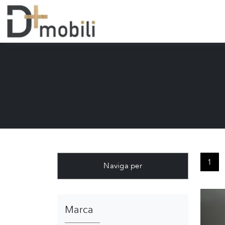
1
Naviga per
Marca