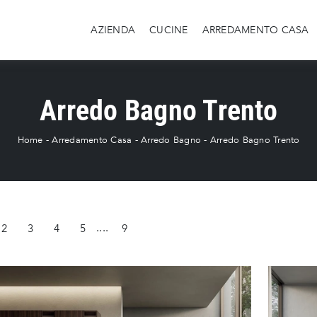
AZIENDA
CUCINE
ARREDAMENTO CASA
Arredo Bagno Trento
Home
-
Arredamento Casa
-
Arredo Bagno
-
Arredo Bagno Trento
2
3
4
5
....
9