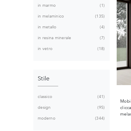
in marmo
1
in melaminico
135
in metallo
4
in resina minerale
7
in vetro
18
Stile
classico
41
Mobi
design
95
clicc
melam
moderno
344