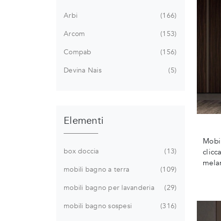
Arbi
166
Arcom
153
Compab
156
Devina Nais
5
Elementi
Mobi
box doccia
13
clicc
melam
mobili bagno a terra
109
mobili bagno per lavanderia
29
mobili bagno sospesi
316