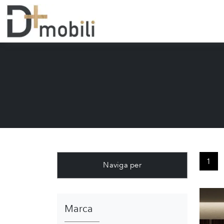
1
Naviga per
Marca