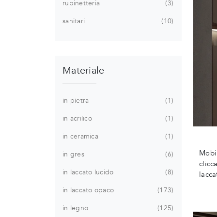
rubinetteria
3
sanitari
10
Materiale
in pietra
1
in acrilico
1
in ceramica
1
Mobi
in gres
6
clicc
in laccato lucido
8
lacca
in laccato opaco
173
in legno
125