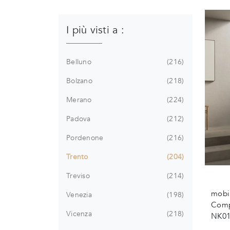
I più visti a :
Belluno
216
Bolzano
218
Merano
224
Padova
212
Pordenone
216
Trento
204
Treviso
214
mobil
Venezia
198
Compa
Vicenza
218
NK010