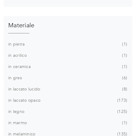
Materiale
in pietra
1
in acrilico
1
in ceramica
1
in gres
6
in laccato lucido
8
in laccato opaco
173
in legno
125
in marmo
1
in melaminico
135