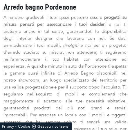
Arredo bagno Pordenone
A rendere gradevoli i tuoi spazi possono essere
progetti su
misura pensati per assecondare i tuoi desideri
e noi ti
aiutiamo anche in tal senso, garantendoti la disponibilità
degli interior designer che lavorano con noi. Se devi
ammodernare i tuoi mobili,
rivolgiti a noi
per un progetto
d'arredo studiato su misura, non attendere, ti seguiremo
nell'ammodernare il tuo habitat con attenzione ed
esperienza. A qualche minuto in auto da Pordenone ti aspetta
la gamma quasi infinita di Arredo Bagno disponibili nel
nostro showroom, un luogo specializzato del territorio per
una valida progettazione e per il supporto dopo l'acquisto. Ti
seguiamo nell’acquisto di mobili e complementi che
maggiormente si adattano alle tue necessità abitative,
garantendoti prodotti dei più noti brand e servizi
impeccabili. Per arredare un locale con i mobili e oggetti
accessori che hai sempre voluto ti servirà una valida
-
Privacy
Cookie
Gestisci i consensi
progettazione, che esprima le tue esigenze e il tuo stile, per