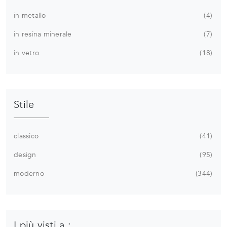
in metallo
4
in resina minerale
7
in vetro
18
Stile
classico
41
design
95
moderno
344
I più visti a :