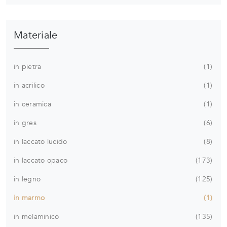
Materiale
in pietra
1
in acrilico
1
in ceramica
1
in gres
6
in laccato lucido
8
in laccato opaco
173
in legno
125
in marmo
1
in melaminico
135