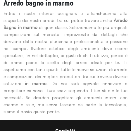
Arredo bagno in marmo
Entra: i nostri interior designers ti affiancheranno alla
scoperta dei nostri arredi, tra cui potrai trovare anche
Arredo
Bagno
in marmo
di gran classe. Selezioniamo le più originali
composizioni sul mercato, impreziosite da dettagli che
derivano dalla nostra pluriennale professionalità e passione
nel campo. Ilvalore estetico degli ambienti deve essere
speculare, fin nel dettaglio, ai gusti di chi li utilizza, perciò è
di primo piano la scelta degli arredi ideali per te. Ti
aspettiamo con tanti spunti, tutte le nuove soluzioni di arredo
e composizioni dei migliori produttori, tra cui troverai diverse
soluzioni
in marmo
. Da noi sarà agevole rinnovare o
progettare ex novo i tuoi spazi seguendo il tuo stile e le tue
necessità. Se desideri progettare gli ambienti interni con
charme e stile, ma senza lasciare da parte la tecnologia,
siamo il posto giusto per te.