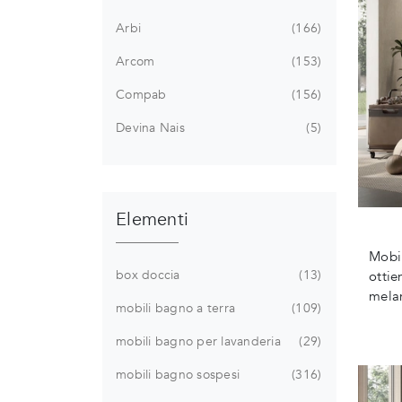
Arbi
166
Arcom
153
Compab
156
Devina Nais
5
Elementi
Mobi
box doccia
13
ottie
melam
mobili bagno a terra
109
mobili bagno per lavanderia
29
mobili bagno sospesi
316