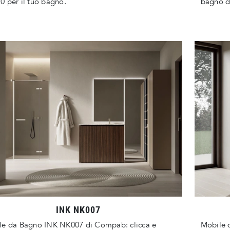
 per il tuo bagno.
bagno di
INK NK007
le da Bagno INK NK007 di Compab: clicca e
Mobile 