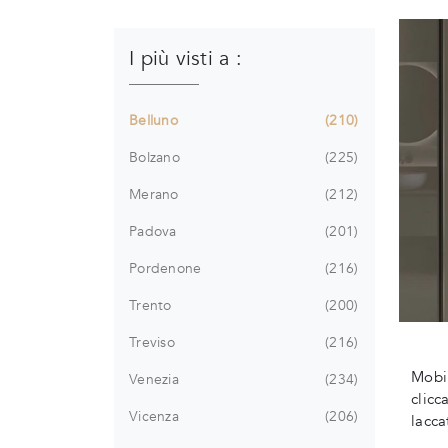
I più visti a :
Belluno
210
Bolzano
225
Merano
212
Padova
201
Pordenone
216
Trento
200
Treviso
216
Mobi
Venezia
234
clicc
Vicenza
206
lacca