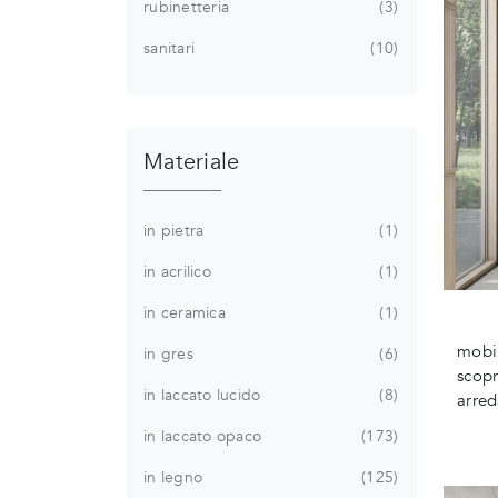
rubinetteria
3
sanitari
10
Materiale
in pietra
1
in acrilico
1
in ceramica
1
mobi
in gres
6
scopr
in laccato lucido
8
arred
in laccato opaco
173
in legno
125