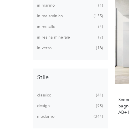
in marmo
1
in melaminico
135
in metallo
4
in resina minerale
7
in vetro
18
Stile
classico
41
Scopr
design
95
bagno
AB+ 
moderno
344