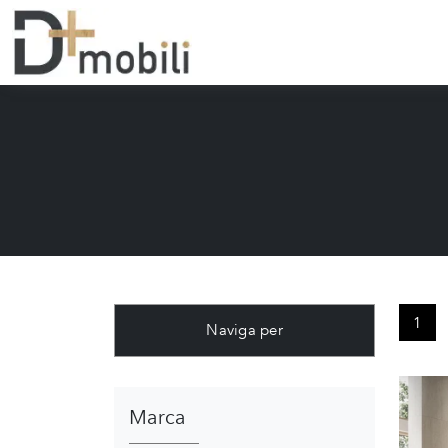
1
Naviga per
Marca