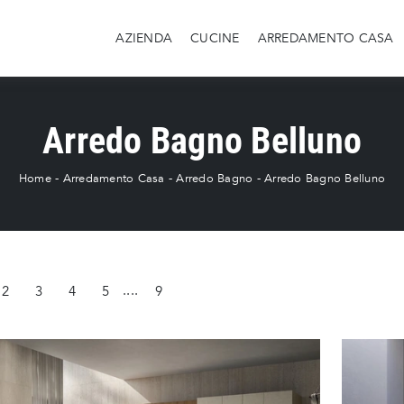
AZIENDA
CUCINE
ARREDAMENTO CASA
Arredo Bagno Belluno
Home
-
Arredamento Casa
-
Arredo Bagno
-
Arredo Bagno Belluno
2
3
4
5
....
9