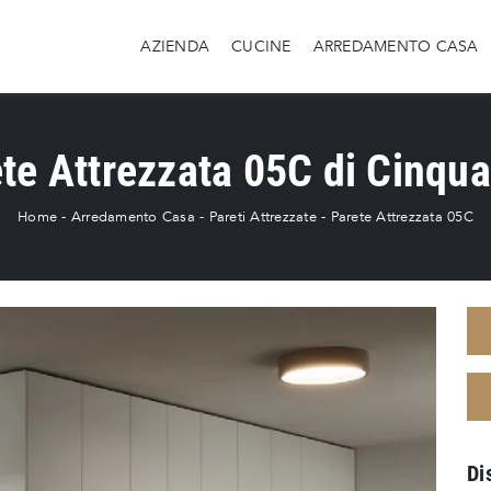
AZIENDA
CUCINE
ARREDAMENTO CASA
te Attrezzata 05C di Cinqu
Home
-
Arredamento Casa
-
Pareti Attrezzate
-
Parete Attrezzata 05C
Di