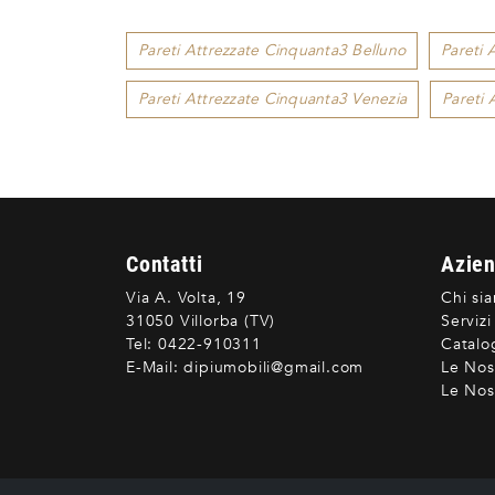
Pareti Attrezzate Cinquanta3 Belluno
Pareti 
Pareti Attrezzate Cinquanta3 Venezia
Pareti
Contatti
Azie
Via A. Volta, 19
Chi si
31050 Villorba (TV)
Servizi
Tel:
0422-910311
Catalo
E-Mail:
dipiumobili@gmail.com
Le Nos
Le Nost