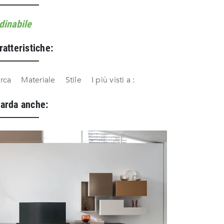
dinabile
ratteristiche:
rca
Materiale
Stile
I più visti a :
arda anche: