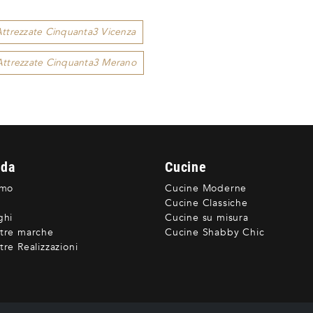
Attrezzate Cinquanta3 Vicenza
 Attrezzate Cinquanta3 Merano
nda
Cucine
amo
Cucine Moderne
Cucine Classiche
ghi
Cucine su misura
tre marche
Cucine Shabby Chic
re Realizzazioni