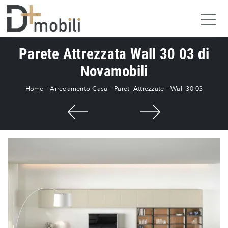
Parete Attrezzata Wall 30 03 di
Novamobili
Home
-
Arredamento Casa
-
Pareti Attrezzate
-
Wall 30 03