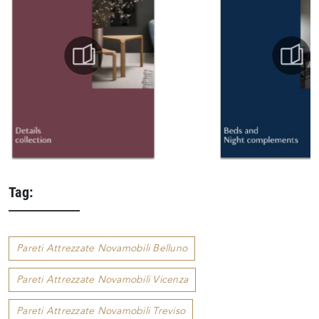
Tag:
Pareti Attrezzate Novamobili Belluno
Pareti Attrezzate Novamobili Vicenza
Pareti Attrezzate Novamobili Treviso