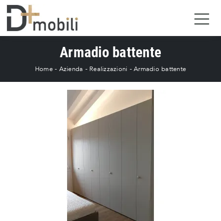
Armadio battente
Home
-
Azienda
-
Realizzazioni
-
Armadio battente