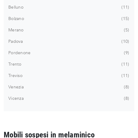
Belluno
11
Bolzano
15
Merano
5
Padova
10
Pordenone
9
Trento
11
Treviso
11
Venezia
8
Vicenza
8
Mobili sospesi in melaminico