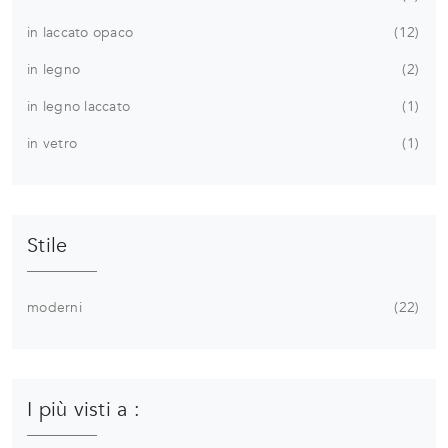
in laccato opaco
12
in legno
2
in legno laccato
1
in vetro
1
Stile
moderni
22
I più visti a :