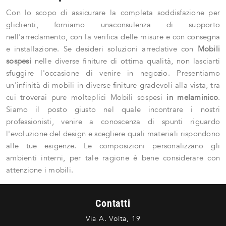
Con lo scopo di assicurare la completa soddisfazione per
gliclienti, forniamo unaconsulenza di supporto
nell'arredamento, con la verifica delle misure e con consegna
e installazione. Se desideri soluzioni arredative con
Mobili
sospesi
nelle diverse finiture di ottima qualità, non lasciarti
sfuggire l'occasione di venire in negozio. Presentiamo
un'infinità di mobili in diverse finiture gradevoli alla vista, tra
cui troverai pure molteplici Mobili sospesi
in melaminico
.
Siamo il posto giusto nel quale incontrare i nostri
professionisti, venire a conoscenza di spunti riguardo
l'evoluzione del design e scegliere quali materiali rispondono
alle tue esigenze. Le composizioni personalizzano gli
ambienti interni, per tale ragione è bene considerare con
attenzione i mobili.
Contatti
Via A. Volta, 19