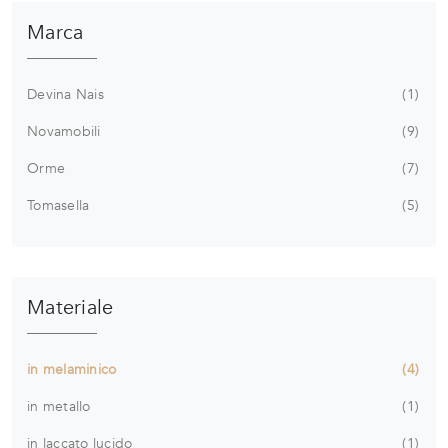
Marca
Devina Nais
1
Novamobili
9
Orme
7
Tomasella
5
Materiale
in melaminico
4
in metallo
1
in laccato lucido
1