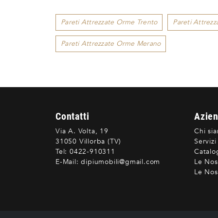
Pareti Attrezzate Orme Trento
Pareti Attrez
Pareti Attrezzate Orme Merano
Contatti
Azie
Via A. Volta, 19
Chi si
31050 Villorba (TV)
Servizi
Tel:
0422-910311
Catalo
E-Mail:
dipiumobili@gmail.com
Le Nos
Le Nost