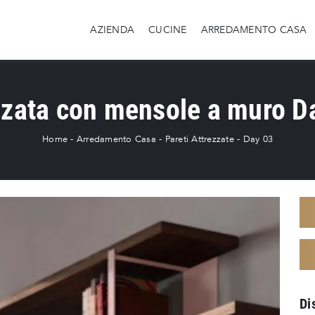
AZIENDA
CUCINE
ARREDAMENTO CASA
zzata con mensole a muro D
Home
-
Arredamento Casa
-
Pareti Attrezzate
-
Day 03
Di