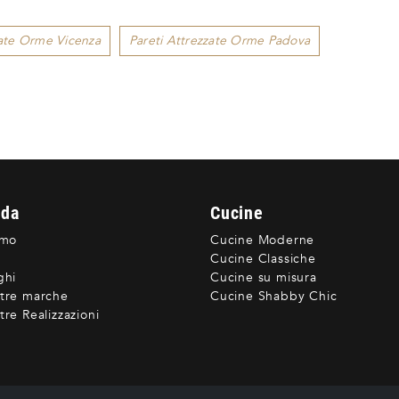
zate Orme Vicenza
Pareti Attrezzate Orme Padova
nda
Cucine
amo
Cucine Moderne
Cucine Classiche
ghi
Cucine su misura
tre marche
Cucine Shabby Chic
re Realizzazioni