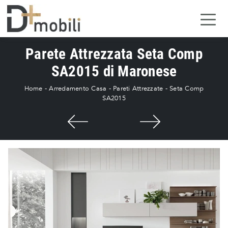
Parete Attrezzata Seta Comp
SA2015 di Maronese
Home
-
Arredamento Casa
-
Pareti Attrezzate
-
Seta Comp
SA2015