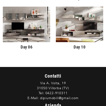
Day 06
Day 10
Contatti
Via A. Volta, 19
31050 Villorba (TV)
Tel:
0422-910311
E-Mail:
dipiumobili@gmail.com
Azienda