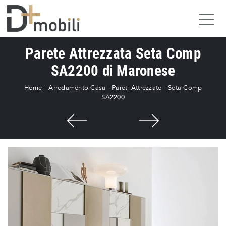
Parete Attrezzata Seta Comp
SA2200 di Maronese
Home
-
Arredamento Casa
-
Pareti Attrezzate
-
Seta Comp
SA2200