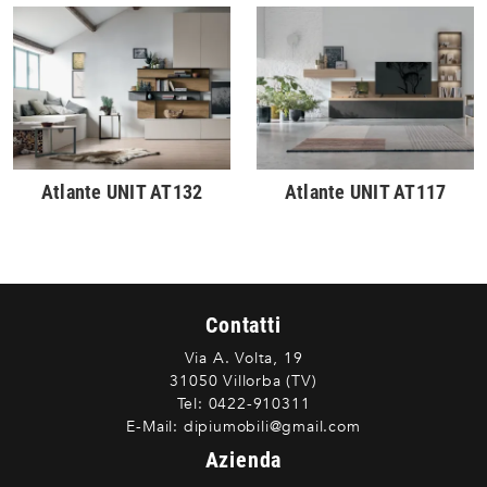
Atlante UNIT AT132
Atlante UNIT AT117
Contatti
Via A. Volta, 19
31050 Villorba (TV)
Tel:
0422-910311
E-Mail:
dipiumobili@gmail.com
Azienda