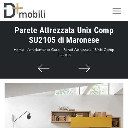
Parete Attrezzata Unix Comp
SU2105 di Maronese
Home
-
Arredamento Casa
-
Pareti Attrezzate
-
Unix Comp
SU2105