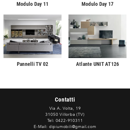
Modulo Day 11
Modulo Day 17
Pannelli TV 02
Atlante UNIT AT126
Contatti
Via A. Volta, 19
31050 Villorba (TV)
Tel:
0422-910311
E-Mail:
dipiumobili@gmail.com