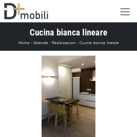
Cucina bianca lineare
Home
-
Azienda
-
Realizzazioni
-
Cucina bianca lineare