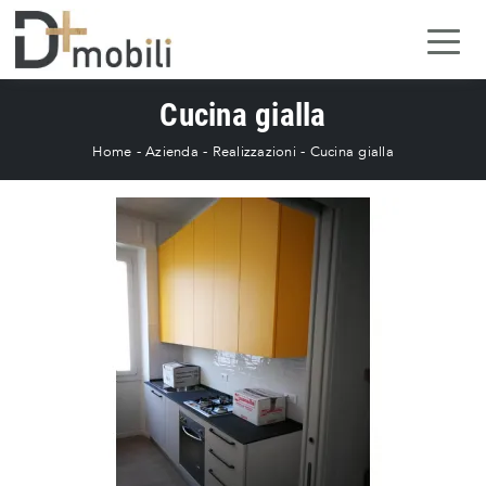
Cucina gialla
Home
-
Azienda
-
Realizzazioni
-
Cucina gialla