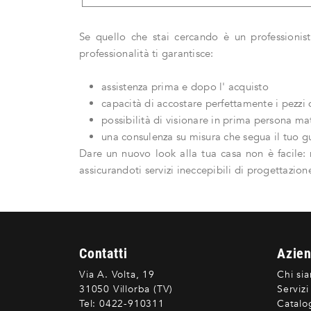
Se quello che stai cercando è un professionist
professionalità ti garantisce:
assistenza prima e dopo l' acquisto
capacità di accostare perfettamente i pezzi d
possibilità di visionare in prima persona mat
una consulenza su misura che segua il tuo g
Dare un nuovo look alla tua casa non è facile: 
assicurandoti servizi ineccepibili di progettazion
Contatti
Azie
Via A. Volta, 19
Chi si
31050 Villorba (TV)
Servizi
Tel:
0422-910311
Catalo