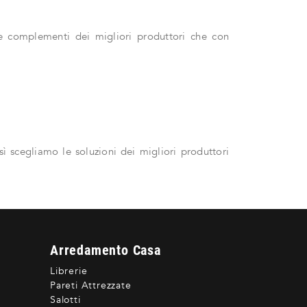
i e complementi dei migliori produttori che con
ì scegliamo le soluzioni dei migliori produttori
Arredamento Casa
Librerie
Pareti Attrezzate
Salotti