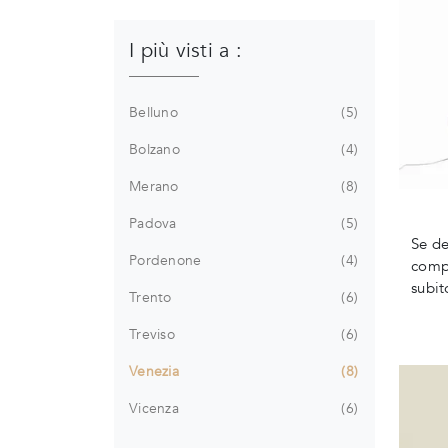
I più visti a :
Belluno
5
Bolzano
4
Merano
8
Padova
5
Se de
Pordenone
4
compl
subit
Trento
6
Treviso
6
Venezia
8
Vicenza
6