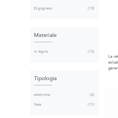
Ergogreen
13
Materiale
in legno
13
La re
soluz
garan
Tipologia
elettriche
2
fisse
11