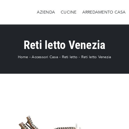
AZIENDA
CUCINE
ARREDAMENTO CASA
Reti letto Venezia
Home
-
Accessori Casa
-
Reti letto
-
Reti letto Venezia