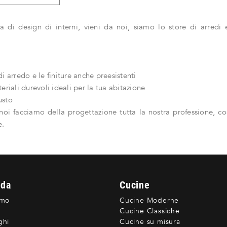
a di design di interni, vieni da noi, siamo lo store di arred
i arredo e le finiture anche preesistenti
eriali durevoli ideali per la tua abitazione
usto
noi facciamo della progettazione tutta la nostra professione, cos
e.
nda
Cucine
amo
Cucine Moderne
Cucine Classiche
ghi
Cucine su misura