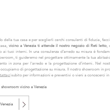
o della tua casa e per sceglierli cerchi consulenti di fiducia, fac
 casa,
vicino a Venezia ti attende il nostro negozio di Reti letto
, 
 ai tuoi interni. In una consulenza d’arredo su misura è fondam
o showroom, ti guideremo nel progettare ottimamente la tua abitazi
nto in zona per l'arredo e la progettazione d’interni. Nel nost
i occupiamo di progettazione su misura. Il nostro showroom in provi
attaci
subito per informazioni e preventivi o vieni a conoscerci in
ro showroom vicino a Venezia
a Venezia