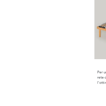
Per u
rete 
l'ott