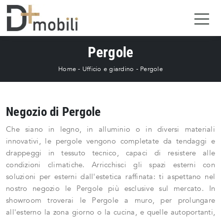
Pergole
Home
-
Ufficio e giardino
-
Pergole
Negozio di Pergole
Che siano in legno, in alluminio o in diversi materiali
innovativi, le pergole vengono completate da tendaggi e
drappeggi in tessuto tecnico, capaci di resistere alle
condizioni climatiche. Arricchisci gli spazi esterni con
soluzioni per esterni dall'estetica raffinata: ti aspettano nel
nostro negozio le Pergole più esclusive sul mercato. In
showroom troverai le Pergole a muro, per prolungare
all'esterno la zona giorno o la cucina, e quelle autoportanti,