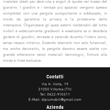
rivelatesi ideali per dare vita a angoli di quiete nel mezzo del
giardino. I giardini e i terrazzi più spaziosi vengono spesso
completati con una pergola autoportante o addossata, in
modo da garantire la privacy e la protezione dalle
intemperie. Organizzare gli spazi esterni rendendoli del tutto
vivibili e esteticamente gradevoli è essenziale se si desidera
godere di giardini, terrazze e verande durante l'intero anno,
senza nessun intralcio. Essendo elementi non solo funzionali,
ma anche decorativi, le pergole devono essere scelte con
grande attenzione verso materiali tecnologici, finiture alla
moda e linee esclusive.
Contatti
Via A. Volta, 19
31050 Villorba (TV)
Tel:
0422-910311
E-Mail:
dipiumobili@gmail.com
Azienda