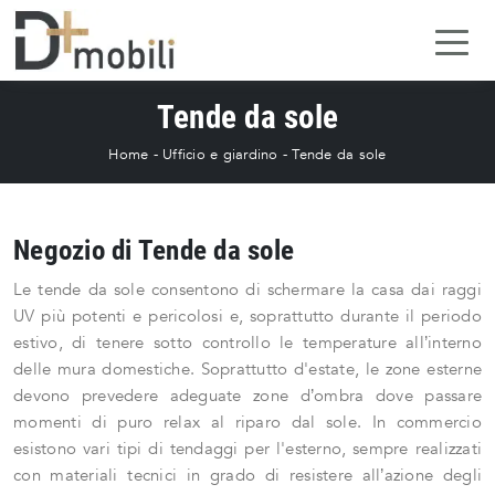
Tende da sole
Home
-
Ufficio e giardino
-
Tende da sole
Negozio di Tende da sole
Le tende da sole consentono di schermare la casa dai raggi
UV più potenti e pericolosi e, soprattutto durante il periodo
estivo, di tenere sotto controllo le temperature all’interno
delle mura domestiche. Soprattutto d'estate, le zone esterne
devono prevedere adeguate zone d’ombra dove passare
momenti di puro relax al riparo dal sole. In commercio
esistono vari tipi di tendaggi per l'esterno, sempre realizzati
con materiali tecnici in grado di resistere all’azione degli