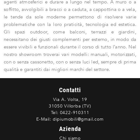
agenti atmosferici e durare a lungo nel tempo. A muro o a
soffitto, avvolgibili a bracci o a caduta, a cappottina o a vela,
le tende da sole moderne permettono di risolvere varie
problematiche con la loro praticità, tecnologia ed estetica.
Gli spazi outdoor, come balconi, terrazzi e giardini,
necessitano dei giusti complementi per esterno, in modo da
essere vivibili e funzionali durante il corso di tutto l’anno. Nel
nostro showroom troverai vari modelli: manuali, motorizzati,
con o senza cassonetto, con o senza luci led, sempre di prima
qualità e garantiti dai migliori marchi del settore.
Contatti
Via A. Volta, 19
31050 Villorba (TV)
Tel:
0422-910311
E-Mail:
dipiumobili@gmail.com
Azienda
Chi siamo