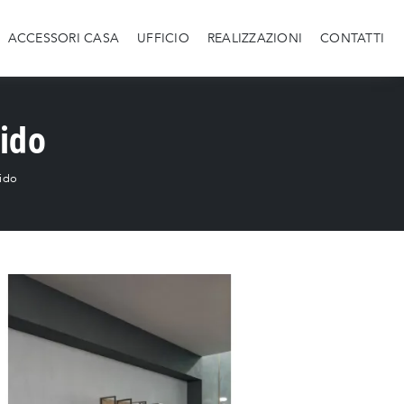
ACCESSORI CASA
UFFICIO
REALIZZAZIONI
CONTATTI
cido
cido