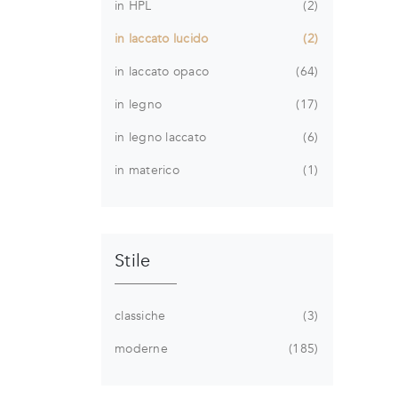
in HPL
2
in laccato lucido
2
in laccato opaco
64
in legno
17
in legno laccato
6
in materico
1
Stile
classiche
3
moderne
185