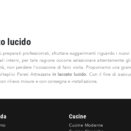
to lucido
ù preparati professionisti, sfruttare suggerimenti riguardo i nuovi
li interni, per tale ragione occorre selezionare attentamente g
ità, non perdere l'occasione di farci visita. Proponiamo una gran
olteplici Pareti Attrezzate
in laccato lucido
. Con il fine di assic
on rilievo misure e con consegna e installazione.
nda
Cucine
amo
Cucine Moderne