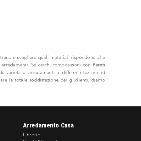
 trend e scegliere quali materiali rispondono alle
li arredamenti. Se cerchi composizioni con
Pareti
de varietà di arredamenti in differenti texture ad
urare la totale soddisfazione per gliclienti, diamo
Arredamento Casa
Librerie