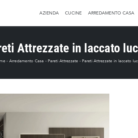
AZIENDA
CUCINE
ARREDAMENTO CASA
eti Attrezzate in laccato lu
me
-
Arredamento Casa
-
Pareti Attrezzate
-
Pareti Attrezzate in laccato lu