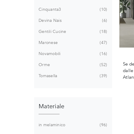
Cinquanta3
10
Devina Nais
6
Gentili Cucine
18
Maronese
47
Novamobili
16
Se de
Orme
52
dalle
Tomasella
39
Atla
Materiale
in melaminico
96