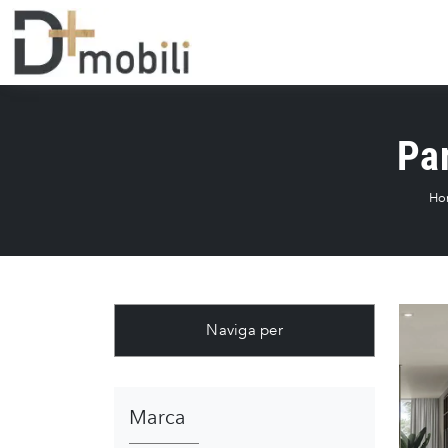
Par
Ho
Naviga per
Marca