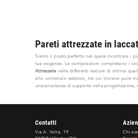
Pareti attrezzate in lacca
Siamo il posto perfetto nel quale incontrare i pi
tue esigenze. Le composizioni completano i loca
Attrezzate
nelle differenti texture di ottima qual
alto contenuto estetico, tra cui troverai pure m
unaconsulenza di supporto nella progettazione, c
Contatti
Azie
Via A. Volta, 19
Chi si