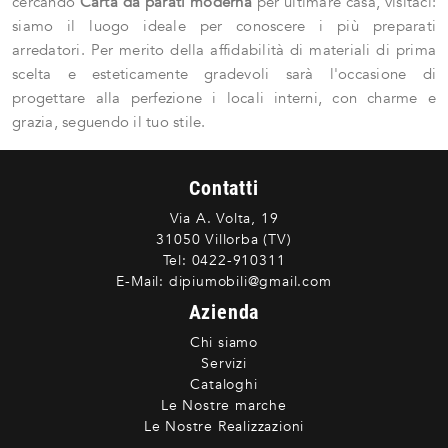
cercando
Carta da parati
moderna
per ultimare casa, visitaci:
siamo il luogo ideale per conoscere i più preparati
arredatori. Per merito della affidabilità di materiali di prima
scelta e esteticamente gradevoli sarà l'occasione di
progettare alla perfezione i locali interni, con charme e
grazia, seguendo il tuo stile.
Contatti
Via A. Volta, 19
31050 Villorba (TV)
Tel:
0422-910311
E-Mail:
dipiumobili@gmail.com
Azienda
Chi siamo
Servizi
Cataloghi
Le Nostre marche
Le Nostre Realizzazioni